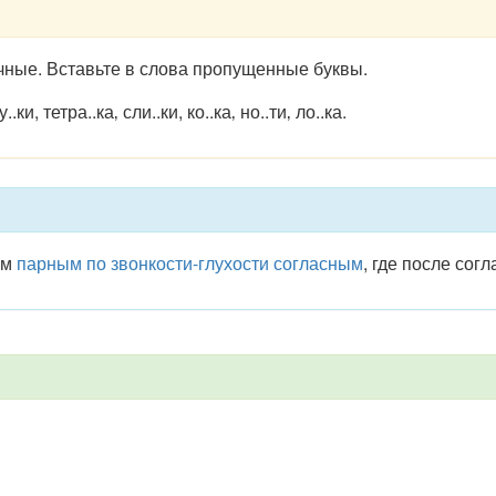
чные. Вставьте в слова пропущенные буквы.
..ки, тетра..ка‚ сли..ки, ко..ка‚ но..ти‚ ло..ка.
ым
парным по звонкости-глухости согласным
, где после сог