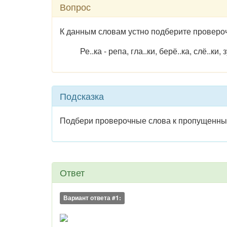
Вопрос
К данным словам устно подберите проверо
Ре..ка - репа, гла..ки, берё..ка, слё..ки, зу
Подсказка
Подбери проверочные слова к пропущенн
Ответ
Вариант ответа #1: