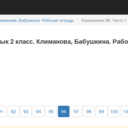
иманова, Бабушкина. Рабочая тетрадь
Упражнение 96. Часть 1.
зык 2 класс. Климанова, Бабушкина. Рабо
91
92
93
94
95
96
97
98
99
100
1