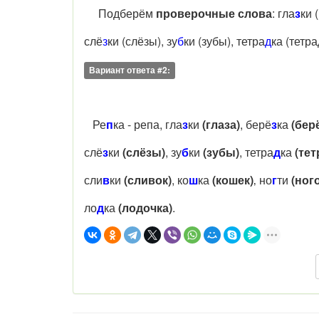
Подберём
проверочные слова
: гла
з
ки 
слё
з
ки (слёзы), зу
б
ки (зубы), тетра
д
ка (тетра
Вариант ответа #2:
Ре
п
ка - репа, гла
з
ки
(глаза)
, берё
з
ка
(бер
слё
з
ки
(слёзы)
, зу
б
ки
(зубы)
, тетра
д
ка
(тет
сли
в
ки
(сливок)
, ко
ш
ка
(кошек)
‚ но
г
ти
(ног
ло
д
ка
(лодочка)
.