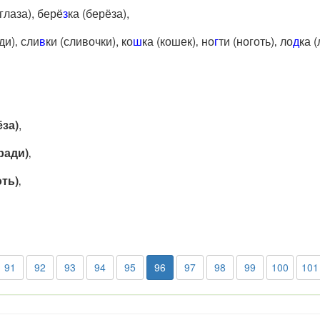
(глаза), берё
з
ка (берёза),
ди)‚ сли
в
ки (сливочки), ко
ш
ка (кошек)‚ но
г
ти (ноготь)‚ ло
д
ка (
ёза)
,
ради)
‚
оть)
‚
91
92
93
94
95
96
97
98
99
100
101